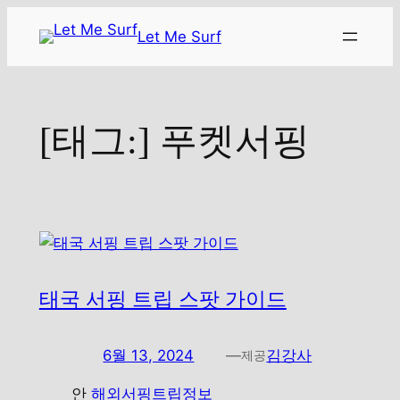
콘
Let Me Surf
텐
츠
로
바
[태그:]
푸켓서핑
로
가
기
태국 서핑 트립 스팟 가이드
6월 13, 2024
—
김강사
제공
안
해외서핑트립정보