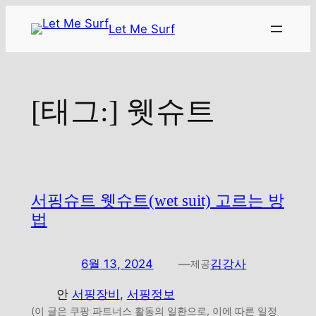
콘
Let Me Surf
텐
츠
로
바
[태그:]
웻슈트
로
가
기
서핑슈트 웻슈트(wet suit) 고르는 방
법
6월 13, 2024
—
김강사
제공
안
서핑장비
, 
서핑정보
(이 글은 쿠팡 파트너스 활동의 일환으로, 이에 따른 일정