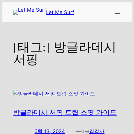
콘
Let Me Surf
텐
츠
로
바
[태그:]
방글라데시
로
가
서핑
기
방글라데시 서핑 트립 스팟 가이드
6월 13, 2024
—
김강사
제공