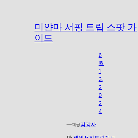
미얀마 서핑 트립 스팟 가
이드
6
월
1
3,
2
0
2
4
—
김강사
제공
안
해외서핑트립정보