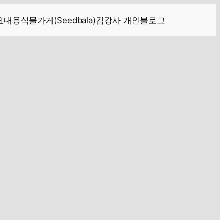
요내용
식물가게(Seedbala)
김강사 개인블로그