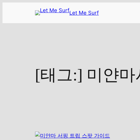
콘
Let Me Surf
텐
츠
로
바
로
가
기
[태그:]
미얀마