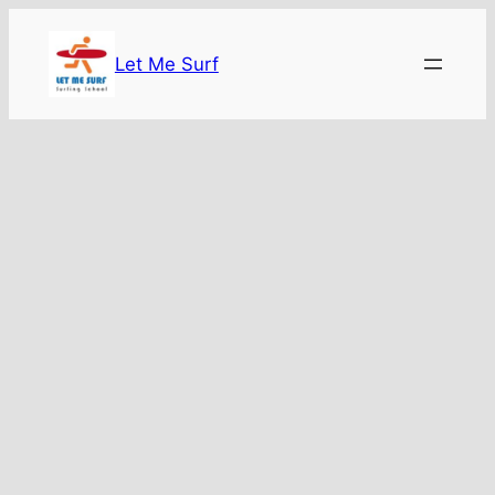
콘
텐
Let Me Surf
츠
로
바
로
가
기