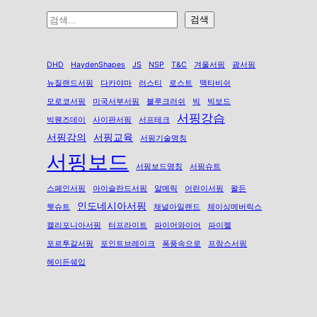
검
검색
색
DHD
HaydenShapes
JS
NSP
T&C
겨울서핑
괌서핑
뉴질랜드서핑
다카야마
러스티
로스트
맥타비쉬
모로코서핑
미국서부서핑
블루크러쉬
빅
빅보드
서핑강습
빅웬즈데이
사이판서핑
서프테크
서핑강의
서핑교육
서핑기술명칭
서핑보드
서핑보드명칭
서핑슈트
스페인서핑
아이슬란드서핑
알메릭
어린이서핑
왈든
인도네시아서핑
웻슈트
채널아일랜드
체이싱메버릭스
캘리포니아서핑
터프라이트
파이어와이어
파이젤
포르투갈서핑
포인트브레이크
폭풍속으로
프랑스서핑
헤이든쉐입