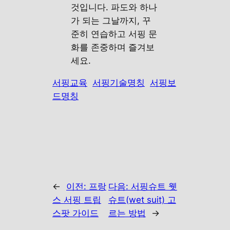
것입니다. 파도와 하나
가 되는 그날까지, 꾸
준히 연습하고 서핑 문
화를 존중하며 즐겨보
세요.
서핑교육
서핑기술명칭
서핑보
드명칭
←
이전:
프랑
다음:
서핑슈트 웻
스 서핑 트립
슈트(wet suit) 고
스팟 가이드
르는 방법
→