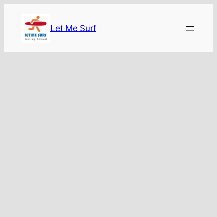
콘
텐
Let Me Surf
츠
로
바
로
가
기