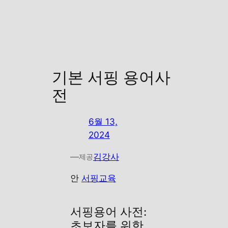
기본 서핑 용어사
전
6월 13,
2024
—
김강사
제공
안
서핑교육
서핑용어 사전:
초보자를 위한